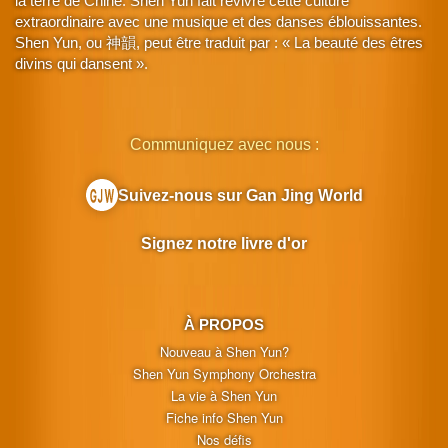
la terre de Chine. Shen Yun fait revivre cette culture
extraordinaire avec une musique et des danses éblouissantes.
Shen Yun, ou 神韻, peut être traduit par : « La beauté des êtres
divins qui dansent ».
Communiquez avec nous :
Suivez-nous sur Gan Jing World
Signez notre livre d'or
À PROPOS
Nouveau à Shen Yun?
Shen Yun Symphony Orchestra
La vie à Shen Yun
Fiche info Shen Yun
Nos défis