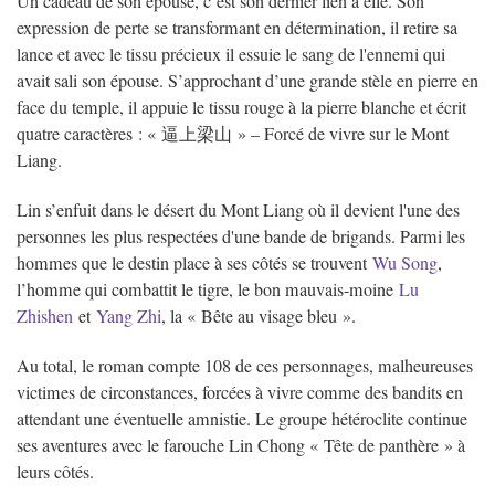
Un cadeau de son épouse, c’est son dernier lien à elle. Son
expression de perte se transformant en détermination, il retire sa
lance et avec le tissu précieux il essuie le sang de l'ennemi qui
avait sali son épouse. S’approchant d’une grande stèle en pierre en
face du temple, il appuie le tissu rouge à la pierre blanche et écrit
quatre caractères : « 逼上梁山 » – Forcé de vivre sur le Mont
Liang.
Lin s’enfuit dans le désert du Mont Liang où il devient l'une des
personnes les plus respectées d'une bande de brigands. Parmi les
hommes que le destin place à ses côtés se trouvent
Wu Song
,
l’homme qui combattit le tigre, le bon mauvais-moine
Lu
Zhishen
et
Yang Zhi
, la « Bête au visage bleu ».
Au total, le roman compte 108 de ces personnages, malheureuses
victimes de circonstances, forcées à vivre comme des bandits en
attendant une éventuelle amnistie. Le groupe hétéroclite continue
ses aventures avec le farouche Lin Chong « Tête de panthère » à
leurs côtés.