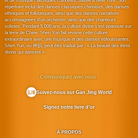
et de musique classiques chinoises, basée à New York. Son
répertoire inclut des danses classiques chinoises, des danses
ethniques et folkloriques, ainsi que des danses narratives
accompagnées d’un orchestre, ainsi que des chanteurs
solistes. Pendant 5 000 ans, la culture divine s'est épanouie sur
la terre de Chine. Shen Yun fait revivre cette culture
extraordinaire avec une musique et des danses éblouissantes.
Shen Yun, ou 神韻, peut être traduit par : « La beauté des êtres
divins qui dansent ».
Communiquez avec nous :
Suivez-nous sur Gan Jing World
Signez notre livre d'or
À PROPOS