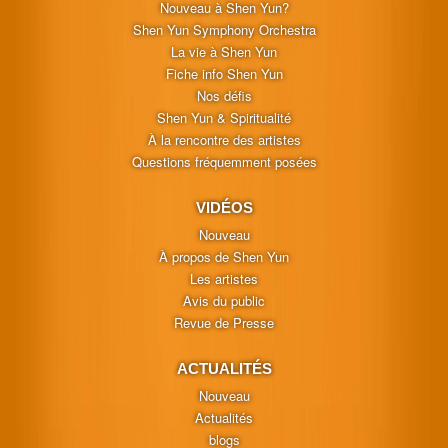
Nouveau à Shen Yun?
Shen Yun Symphony Orchestra
La vie à Shen Yun
Fiche info Shen Yun
Nos défis
Shen Yun & Spiritualité
À la rencontre des artistes
Questions fréquemment posées
VIDÉOS
Nouveau
À propos de Shen Yun
Les artistes
Avis du public
Revue de Presse
ACTUALITÉS
Nouveau
Actualités
blogs