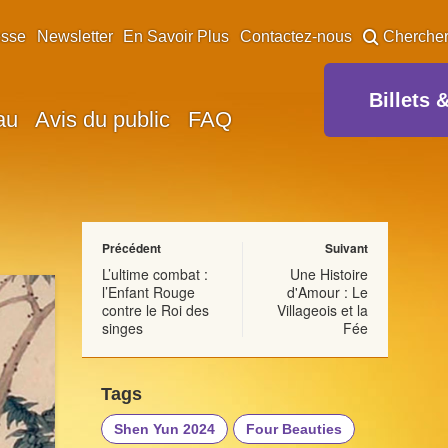
esse
Newsletter
En Savoir Plus
Contactez-nous
Cherche
Billets 
au
Avis du public
FAQ
Précédent
Suivant
L’ultime combat :
Une Histoire
l’Enfant Rouge
d'Amour : Le
contre le Roi des
Villageois et la
singes
Fée
Tags
Shen Yun 2024
Four Beauties