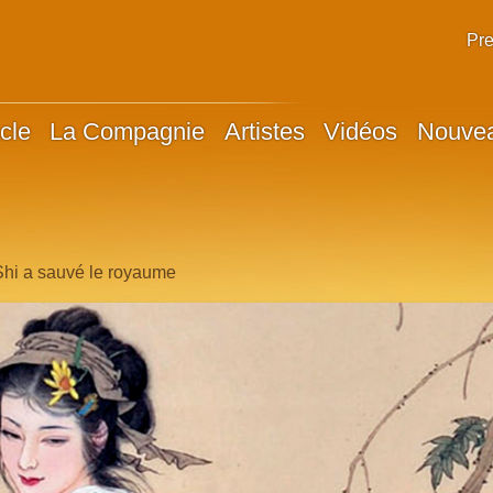
Pr
cle
La Compagnie
Artistes
Vidéos
Nouve
i a sauvé le royaume