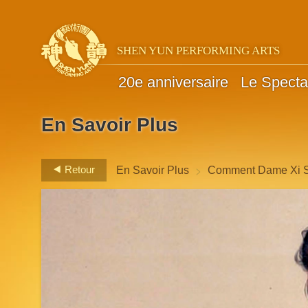
SHEN YUN PERFORMING ARTS
20e anniversaire
Le Specta
En Savoir Plus
>
Retour
En Savoir Plus
Comment Dame Xi Sh