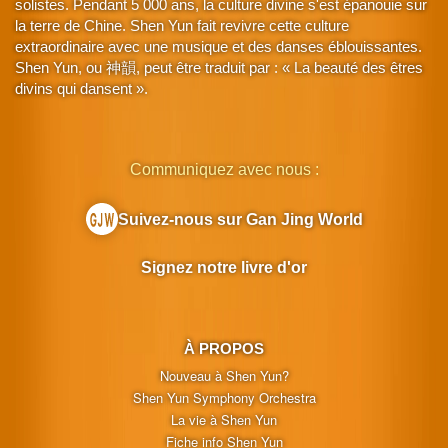
solistes. Pendant 5 000 ans, la culture divine s'est épanouie sur
la terre de Chine. Shen Yun fait revivre cette culture
extraordinaire avec une musique et des danses éblouissantes.
Shen Yun, ou 神韻, peut être traduit par : « La beauté des êtres
divins qui dansent ».
Communiquez avec nous :
Suivez-nous sur Gan Jing World
Signez notre livre d'or
À PROPOS
Nouveau à Shen Yun?
Shen Yun Symphony Orchestra
La vie à Shen Yun
Fiche info Shen Yun