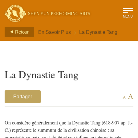
SHEN YUN PERFORMING ARTS
MENU
>
Retour
En Savoir Plus
La Dynastie Tang
La Dynastie Tang
A
Partager
A
On considère généralement que la Dynastie Tang (618-907 ap. J.-
C.) représente le summum de la civilisation chinoise : sa
prospérité, sa paix, sa stabilité et son influence internationale,