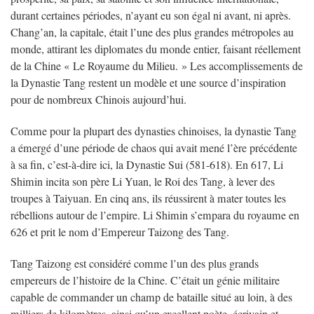
durant certaines périodes, n’ayant eu son égal ni avant, ni après.
Chang’an, la capitale, était l’une des plus grandes métropoles au
monde, attirant les diplomates du monde entier, faisant réellement
de la Chine « Le Royaume du Milieu. » Les accomplissements de
la Dynastie Tang restent un modèle et une source d’inspiration
pour de nombreux Chinois aujourd’hui.
Comme pour la plupart des dynasties chinoises, la dynastie Tang
a émergé d’une période de chaos qui avait mené l’ère précédente
à sa fin, c’est-à-dire ici, la Dynastie Sui (581-618). En 617, Li
Shimin incita son père Li Yuan, le Roi des Tang, à lever des
troupes à Taiyuan. En cinq ans, ils réussirent à mater toutes les
rébellions autour de l’empire. Li Shimin s’empara du royaume en
626 et prit le nom d’Empereur Taizong des Tang.
Tang Taizong est considéré comme l’un des plus grands
empereurs de l’histoire de la Chine. C’était un génie militaire
capable de commander un champ de bataille situé au loin, à des
milliers de kilomètres, ainsi qu’un excellent poète, écrivain et