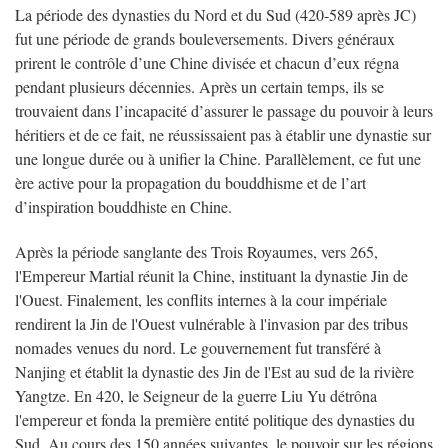
La période des dynasties du Nord et du Sud (420-589 après JC)
fut une période de grands bouleversements. Divers généraux
prirent le contrôle d’une Chine divisée et chacun d’eux régna
pendant plusieurs décennies. Après un certain temps, ils se
trouvaient dans l’incapacité d’assurer le passage du pouvoir à leurs
héritiers et de ce fait, ne réussissaient pas à établir une dynastie sur
une longue durée ou à unifier la Chine. Parallèlement, ce fut une
ère active pour la propagation du bouddhisme et de l’art
d’inspiration bouddhiste en Chine.
Après la période sanglante des Trois Royaumes, vers 265,
l'Empereur Martial réunit la Chine, instituant la dynastie Jin de
l'Ouest. Finalement, les conflits internes à la cour impériale
rendirent la Jin de l'Ouest vulnérable à l'invasion par des tribus
nomades venues du nord. Le gouvernement fut transféré à
Nanjing et établit la dynastie des Jin de l'Est au sud de la rivière
Yangtze. En 420, le Seigneur de la guerre Liu Yu détrôna
l'empereur et fonda la première entité politique des dynasties du
Sud. Au cours des 150 années suivantes, le pouvoir sur les régions