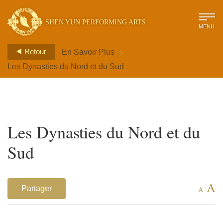
SHEN YUN PERFORMING ARTS
MENU
>
Retour
En Savoir Plus
Les Dynasties du Nord et du Sud
Les Dynasties du Nord et du
Sud
A
Partager
A