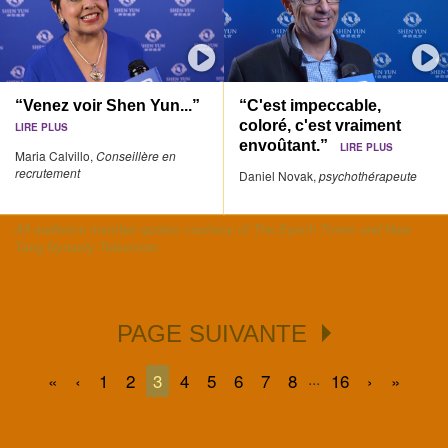
“Venez voir Shen Yun...”
“C'est impeccable,
coloré, c'est vraiment
LIRE PLUS
envoûtant.”
LIRE PLUS
Maria Calvillo,
Conseillère en
recrutement
Daniel Novak,
psychothérapeute
All audience member quotes courtesy of The Epoch Times and New
Tang Dynasty Television.
PAGE SUIVANTE
...
«
‹
1
2
3
4
5
6
7
8
16
›
»