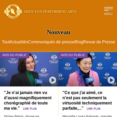
SHEN YUN PERFORMING ARTS
MENU
Nouveau
Tout
Actualités
Communiqués de presse
Blog
Revue de Presse
AVIS DU PUBLIC
AVIS DU PUBLIC
“Je n'ai jamais rien vu
“Ce que j'ai aimé, ce
d'aussi magnifiquement
n'est pas seulement la
chorégraphié de toute
virtuosité techniquement
ma vie.”
parfaite,...”
LIRE PLUS
LIRE PLUS
Shirley Ballas,
danseuse
Marcelita Lopez-Kabayáo,
pianiste