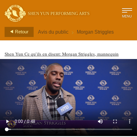
SHEN YUN PERFORMING ARTS
MENU
>
Retour
Avis du public
Morgan Striggles
Shen Yun Ce qu’ils en disent: Morgan Striggles, mannequin