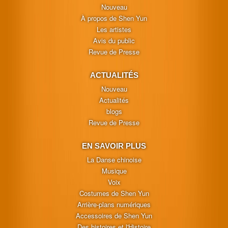
Nouveau
À propos de Shen Yun
Les artistes
Avis du public
Revue de Presse
ACTUALITÉS
Nouveau
Actualités
blogs
Revue de Presse
EN SAVOIR PLUS
La Danse chinoise
Musique
Voix
Costumes de Shen Yun
Arrière-plans numériques
Accessoires de Shen Yun
Des histoires et l'Histoire