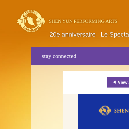
SHEN YUN PERFORMING ARTS
20e anniversaire
Le Specta
stay connected
View 