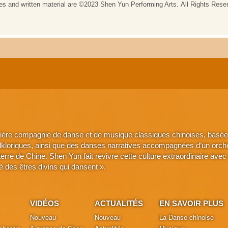
ière compagnie de danse et de musique classiques chinoises, basée 
lkloriques, ainsi que des danses narratives accompagnées d’un orche
a terre de Chine. Shen Yun fait revivre cette culture extraordinaire 
é des êtres divins qui dansent ».
VIDÉOS
ACTUALITÉS
EN SAVOIR PLUS
Nouveau
Nouveau
La Danse chinoise