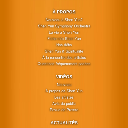
À PROPOS
Nouveau à Shen Yun?
Shen Yun Symphony Orchestra
La vie à Shen Yun
Fiche info Shen Yun
Nos défis
Shen Yun & Spiritualité
À la rencontre des artistes
Questions fréquemment posées
VIDÉOS
Nouveau
À propos de Shen Yun
Les artistes
Avis du public
Revue de Presse
ACTUALITÉS