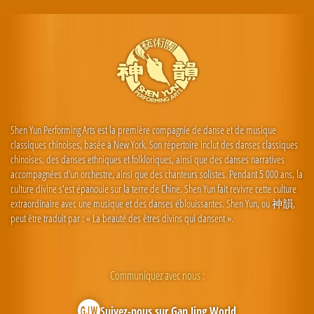
Shen Yun Performing Arts est la première compagnie de danse et de musique
classiques chinoises, basée à New York. Son répertoire inclut des danses classiques
chinoises, des danses ethniques et folkloriques, ainsi que des danses narratives
accompagnées d’un orchestre, ainsi que des chanteurs solistes. Pendant 5 000 ans, la
culture divine s'est épanouie sur la terre de Chine. Shen Yun fait revivre cette culture
extraordinaire avec une musique et des danses éblouissantes. Shen Yun, ou 神韻,
peut être traduit par : « La beauté des êtres divins qui dansent ».
Communiquez avec nous :
Suivez-nous sur Gan Jing World