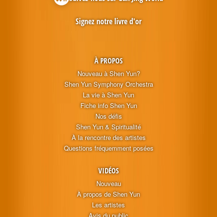
Signez notre livre d'or
À PROPOS
Nouveau à Shen Yun?
Shen Yun Symphony Orchestra
La vie à Shen Yun
Fiche info Shen Yun
Nos défis
Shen Yun & Spiritualité
À la rencontre des artistes
Questions fréquemment posées
VIDÉOS
Nouveau
À propos de Shen Yun
Les artistes
Avis du public