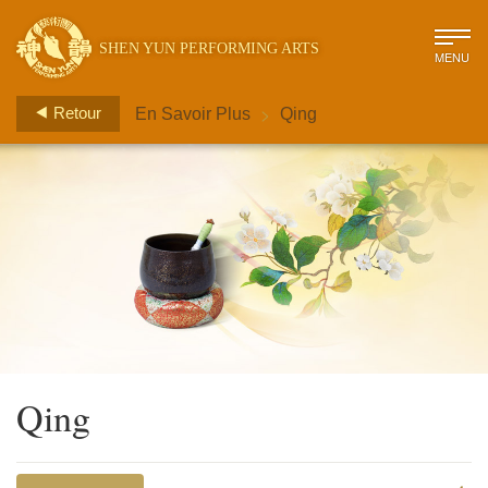
SHEN YUN PERFORMING ARTS
MENU
>
Retour
En Savoir Plus
Qing
Qing