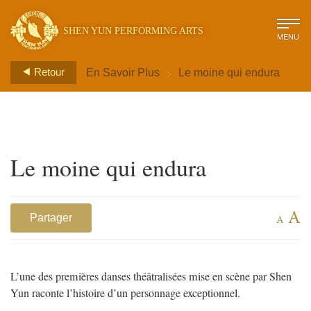
SHEN YUN PERFORMING ARTS
MENU
>
Retour
En Savoir Plus
Le moine qui endura
Le moine qui endura
A
Partager
A
L’une des premières danses théâtralisées mise en scène par Shen
Yun raconte l’histoire d’un personnage exceptionnel.