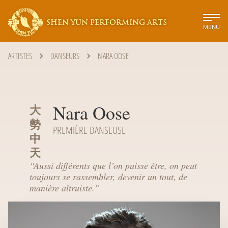
SHEN YUN PERFORMING ARTS
MENU
ARTISTES
DANSEURS
NARA OOSE
Nara Oose
大
勢
PREMIÈRE DANSEUSE
中
天
“
Aussi différents que l’on puisse être, on peut
toujours se rassembler, devenir un tout, de
manière altruiste.
”