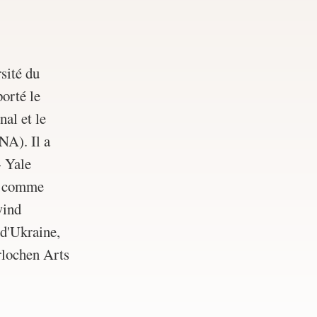
sité du
porté le
al et le
NA). Il a
- Yale
et comme
wind
 d'Ukraine,
terlochen Arts