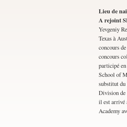
Lieu de na
A rejoint 
Yevgeniy Rez
Texas à Austi
concours de
concours co
participé e
School of Mu
substitut du
Division de
il est arrive
Academy ave