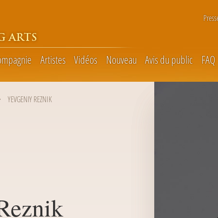
Press
G ARTS
ompagnie
Artistes
Vidéos
Nouveau
Avis du public
FAQ
YEVGENIY REZNIK
Reznik