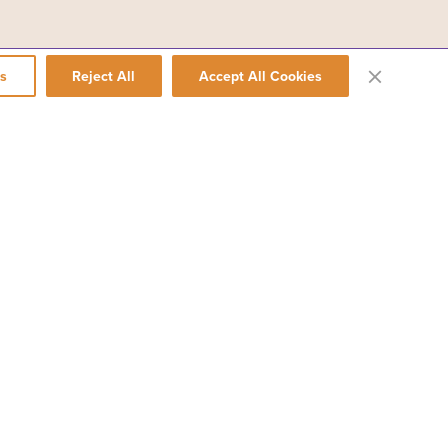
s
Reject All
Accept All Cookies
 danses classiques chinoises, des danses ethniques et folkloriques, ainsi
r la terre de Chine. Shen Yun fait revivre cette culture extraordinaire avec