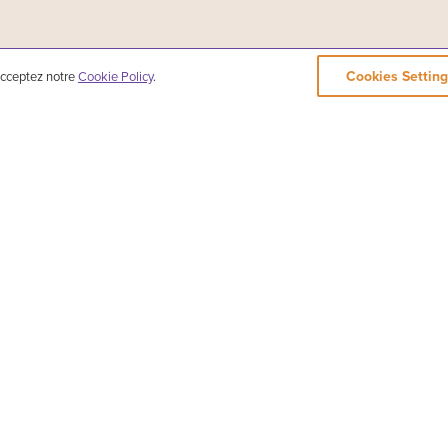
Cookies Setting
 acceptez notre
Cookie Policy
.
e de danse et de musique classiques chinoises, basée à New York. Son répertoire inclut des
tre, ainsi que des chanteurs solistes. Pendant 5 000 ans, la culture divine s'est épanouie su
n, ou 神韻, peut être traduit par : « La beauté des êtres divins qui dansent ».