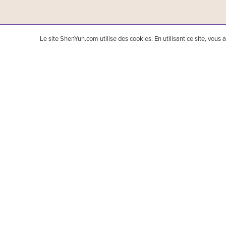
Le site ShenYun.com utilise des cookies. En utilisant ce site, vous
Shen Yun Performing Arts est la première compagni
que des danses narratives accompagnées d’un orches
une musique et des danses éblouissantes. Shen Yu