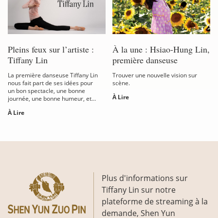
Pleins feux sur l’artiste :
À la une : Hsiao-Hung Lin,
Tiffany Lin
première danseuse
La première danseuse Tiffany Lin
Trouver une nouvelle vision sur
nous fait part de ses idées pour
scène.
un bon spectacle, une bonne
À Lire
journée, une bonne humeur, et
plus encore, dans ce deuxième
À Lire
volet de la...
Plus d'informations sur
Tiffany Lin sur notre
plateforme de streaming à la
demande, Shen Yun