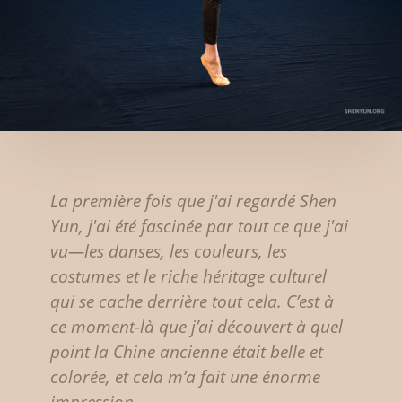
La première fois que j'ai regardé Shen
Yun, j'ai été fascinée par tout ce que j'ai
vu—les danses, les couleurs, les
costumes et le riche héritage culturel
qui se cache derrière tout cela. C’est à
ce moment-là que j’ai découvert à quel
point la Chine ancienne était belle et
colorée, et cela m’a fait une énorme
impression.