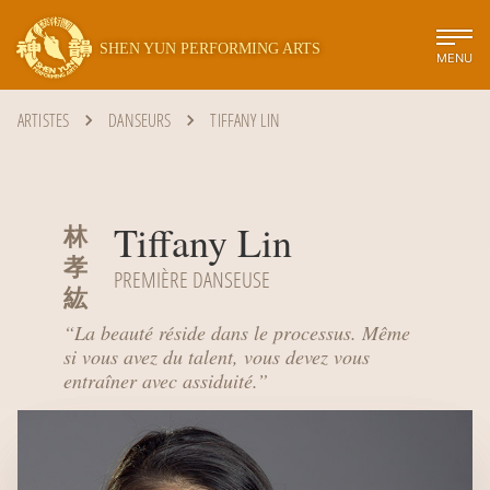
SHEN YUN PERFORMING ARTS
MENU
ARTISTES
DANSEURS
TIFFANY LIN
Tiffany Lin
林
孝
PREMIÈRE DANSEUSE
紘
“
La beauté réside dans le processus. Même
si vous avez du talent, vous devez vous
entraîner avec assiduité.
”