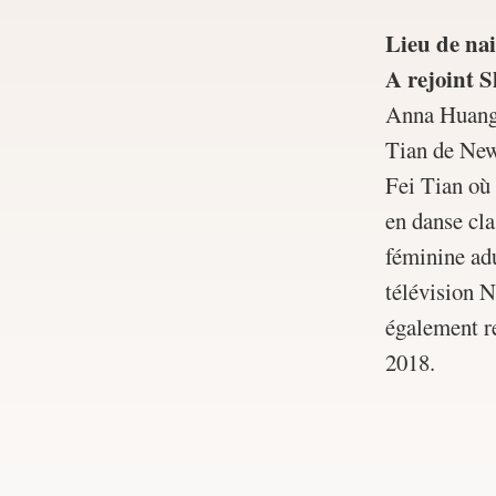
Lieu de na
A rejoint 
Anna Huang a
Tian de New 
Fei Tian où 
en danse cla
féminine adu
télévision N
également r
2018.