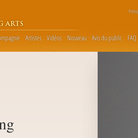
Press
G ARTS
ompagnie
Artistes
Vidéos
Nouveau
Avis du public
FAQ
ng