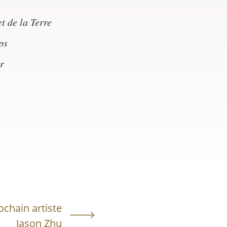
t de la Terre
ps
r
ochain artiste
Jason Zhu