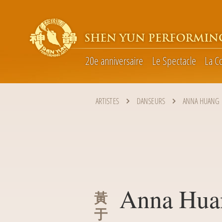
SHEN YUN PERFORMIN
20e anniversaire
Le Spectacle
La C
ARTISTES
DANSEURS
ANNA HUANG
Anna Hua
黃
于